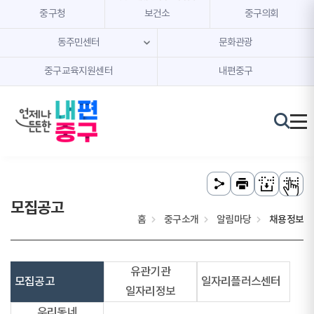
본문 내용 바로가기
주메뉴 바로가기
중구청
보건소
중구의회
동주민센터
문화관광
중구교육지원센터
내편중구
모집공고
홈
중구소개
알림마당
채용정보
유관기관
모집공고
일자리플러스센터
일자리정보
우리동네