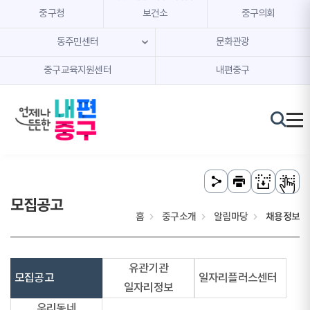
본문 내용 바로가기
주메뉴 바로가기
중구청
보건소
중구의회
동주민센터
문화관광
중구교육지원센터
내편중구
모집공고
홈
중구소개
알림마당
채용정보
유관기관
모집공고
일자리플러스센터
일자리정보
우리동네