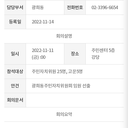
담당부서
광희동
전화번호
02-3396-6654
등록일
2022-11-14
회의설명
2022-11-11
주민센터 5층
일시
장소
(금) :00
강당
참석대상
주민자치위원 25명, 고문5명
안건
광희동주민자치위원회 임원 선출
회의문서
회의요약