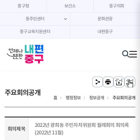
본문 내용 바로가기
주메뉴 바로가기
중구청
보건소
중구의회
동주민센터
문화관광
중구교육지원센터
내편중구
주요회의공개
홈
행정정보
정보공개
주요회의공개
2022년 광희동 주민자치위원회 월례회의 회의록
회의제목
(2022년 11월)