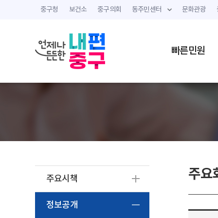
중구청
보건소
중구의회
동주민센터
문화관광
빠른민원
주요
주요시책
정보공개