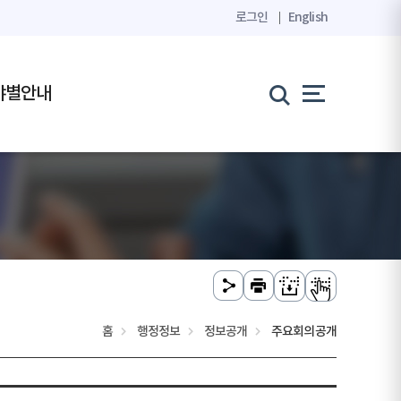
로그인
English
야별안내
홈
행정정보
정보공개
주요회의공개