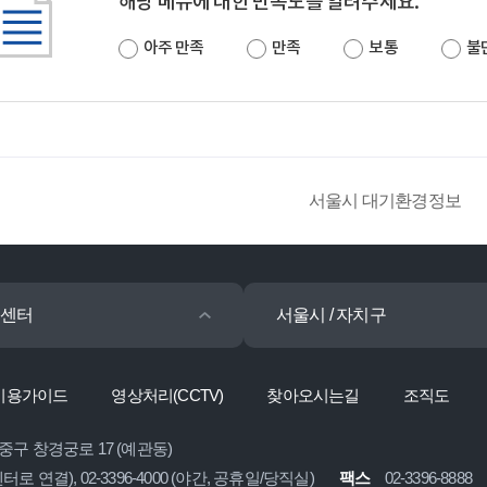
해당 메뉴에 대한 만족도를 알려주세요.
아주 만족
만족
보통
불
서울시 대기환경정보
센터
서울시 / 자치구
이용가이드
영상처리(CCTV)
찾아오시는길
조직도
 중구 창경궁로 17 (예관동)
콜센터로 연결), 02-3396-4000 (야간, 공휴일/당직실)
팩스
02-3396-8888