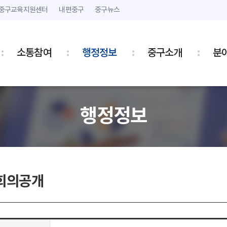
본문 내용 바로가기
주메뉴 바로가기
중구교육지원센터
내편중구
중구뉴스
소통참여
행정정보
중구소개
분
행정정보
회의공개