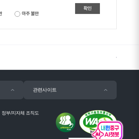
확인
만
아주 불만
관련사이트
정부/지자체 조직도