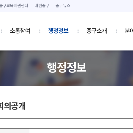
본문 내용 바로가기
주메뉴 바로가기
중구교육지원센터
내편중구
중구뉴스
소통참여
행정정보
중구소개
분
행정정보
회의공개