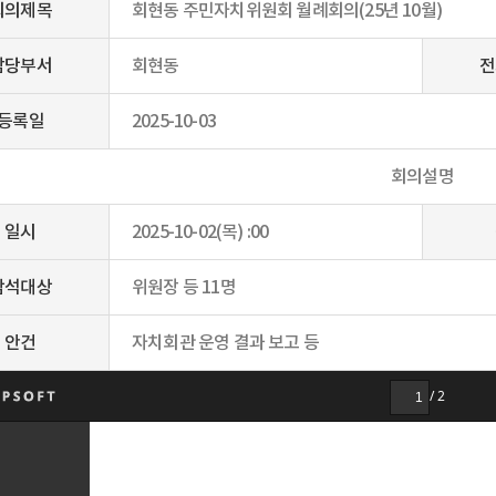
회의제목
회현동 주민자치위원회 월례회의(25년 10월)
담당부서
회현동
전
등록일
2025-10-03
회의설명
일시
2025-10-02(목) :00
참석대상
위원장 등 11명
안건
자치회관 운영 결과 보고 등