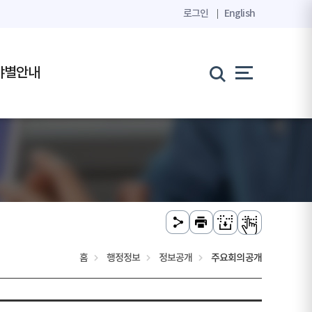
로그인
English
야별안내
홈
행정정보
정보공개
주요회의공개