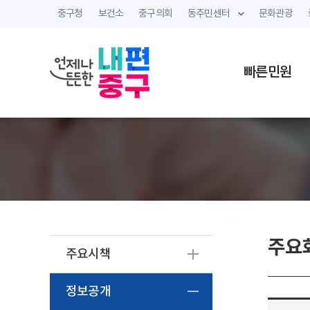
중구청
보건소
중구의회
동주민센터
문화관광
빠른민원
주요
주요시책
정보공개