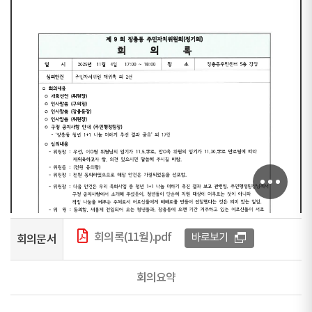
회의록(11월).pdf
바로보기
회의문서
회의요약