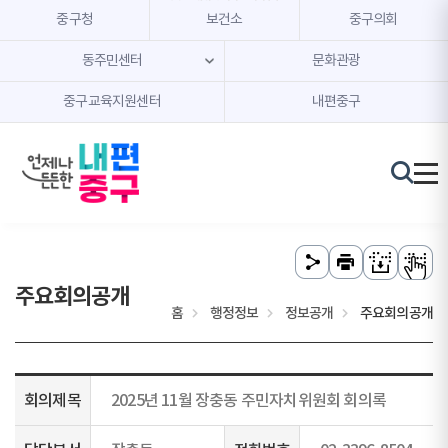
본문 내용 바로가기
주메뉴 바로가기
중구청
보건소
중구의회
동주민센터
문화관광
중구교육지원센터
내편중구
주요회의공개
홈
행정정보
정보공개
주요회의공개
회의제목
2025년 11월 장충동 주민자치위원회 회의록