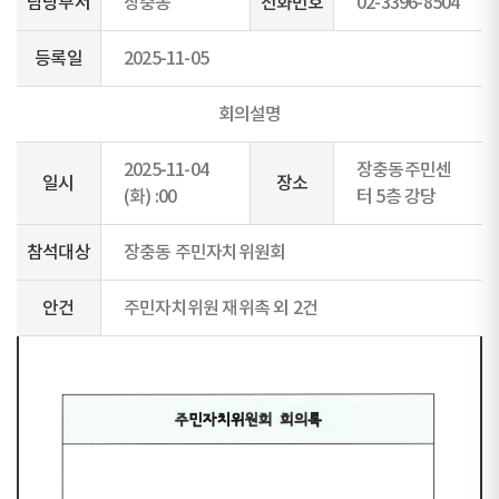
담당부서
장충동
전화번호
02-3396-8504
등록일
2025-11-05
회의설명
2025-11-04
장충동주민센
일시
장소
(화) :00
터 5층 강당
참석대상
장충동 주민자치위원회
안건
주민자치위원 재위촉 외 2건