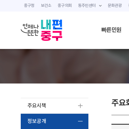
중구청
보건소
중구의회
동주민센터
문화관광
빠른민원
주요
주요시책
정보공개