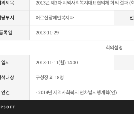
회의제목
2013년 제3차 지역사회복지대표협의체 회의 결과 (
담당부서
어르신장애인복지과
전
등록일
2013-11-29
회의설명
일시
2013-11-11(월) 14:00
참석대상
구청장 외 18명
안건
- 2014년 지역사회복지 연차별시행계획(안)