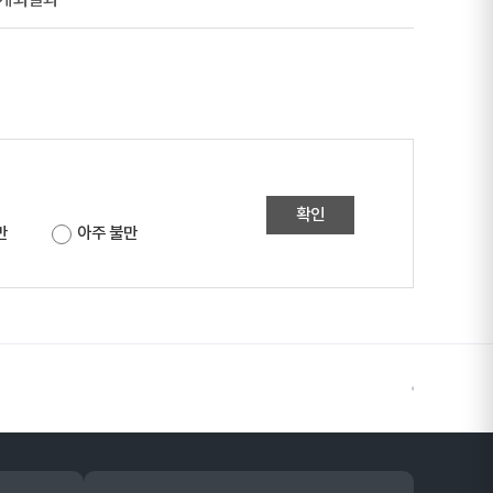
 개최결과
확인
만
아주 불만