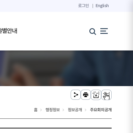
로그인
English
야별안내
홈
행정정보
정보공개
주요회의공개