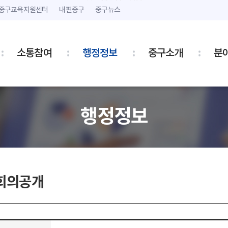
본문 내용 바로가기
주메뉴 바로가기
중구교육지원센터
내편중구
중구뉴스
소통참여
행정정보
중구소개
분
행정정보
회의공개