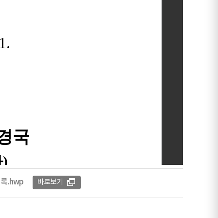
록.hwp
바로보기