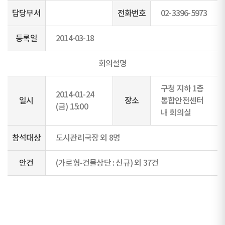
담당부서
전화번호
02-3396-5973
등록일
2014-03-18
회의설명
구청 지하 1층
2014-01-24
일시
장소
통합안전센터
(금) 15:00
내 회의실
참석대상
도시관리국장 외 8명
안건
(가로형-건물상단 : 신규) 외 37건