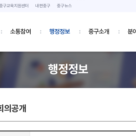
본문 내용 바로가기
주메뉴 바로가기
중구교육지원센터
내편중구
중구뉴스
소통참여
행정정보
중구소개
분
행정정보
회의공개