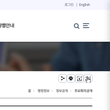
로그인
English
야별안내
홈
행정정보
정보공개
주요회의공개