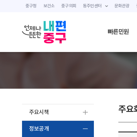
중구청
보건소
중구의회
동주민센터
문화관광
빠른민원
주요
주요시책
정보공개