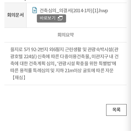
건축심의_의결서(2014-1차)[1].hwp
회의문서
바로보기
회의요약
을지로 5가 92-2번지 외6필지 근린생활 및 관광숙박시설(관
광호텔 224실) 신축에 따른 다중이용건축물, 미관지구 내 건
축에 대한 건축계획 심의, “관광시설 확충을 위한 특별법”에
따른 용적률 특례심의 및 지하 21m이상 굴토에 따른 자문
【재심】
목록