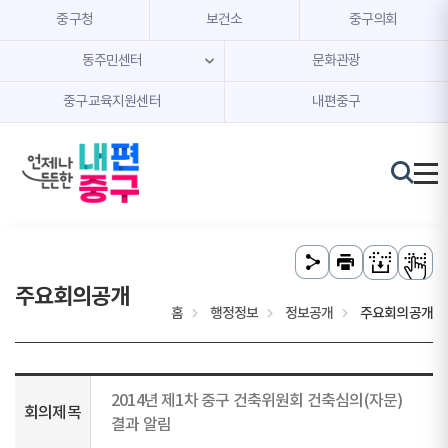
본문 내용 바로가기
주메뉴 바로가기
중구청
보건소
중구의회
동주민센터
문화관광
중구교육지원센터
내편중구
주요회의공개
홈
행정정보
정보공개
주요회의공개
2014년 제1차 중구 건축위원회 건축심의(자문)
회의제목
결과 알림