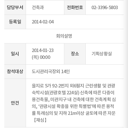
담당부서
건축과
전화번호
02-3396-5803
등록일
2014-02-04
회의설명
2014-01-23
일시
장소
기획상황실
(목) 00:00
참석대상
도시관리국장외 14인
을지로 5가 92-2번지 외6필지 근린생활 및 관광
숙박시설(관광호텔 224실) 신축에 따른 다중이
용건축물, 미관지구 내 건축에 대한 건축계획 심
안건
의, “관광시설 확충을 위한 특별법”에 따른 용적
률 특례심의 및 지하 21m이상 굴토에 따른 자문
【재심】