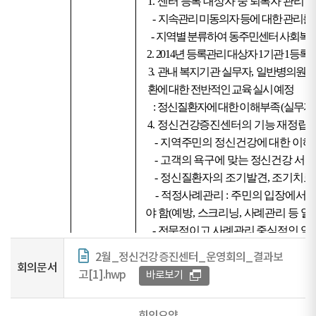
2월_정신건강증진센터_운영회의_결과보
회의문서
고[1].hwp
바로보기