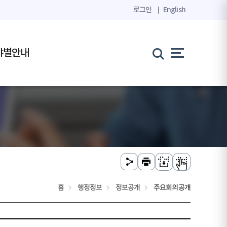
로그인
English
야별안내
홈
행정정보
정보공개
주요회의공개