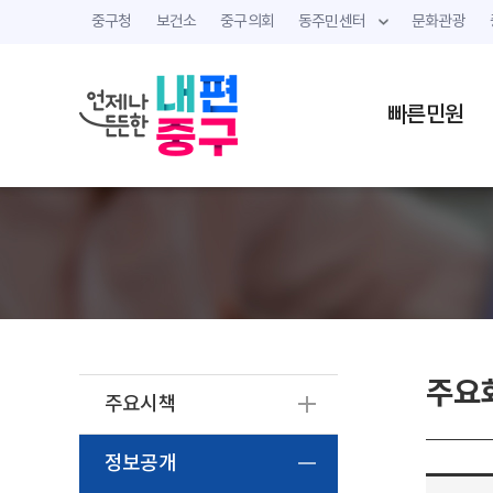
중구청
보건소
중구의회
동주민센터
문화관광
빠른민원
주요
주요시책
정보공개