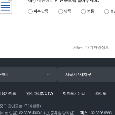
해당 메뉴에 대한 만족도를 알려주세요.
아주 만족
만족
보통
불
서울시 대기환경정보
센터
서울시 / 자치구
이용가이드
영상처리(CCTV)
찾아오시는길
조직도
 중구 창경궁로 17 (예관동)
콜센터로 연결), 02-3396-4000 (야간, 공휴일/당직실)
팩스
02-3396-8888