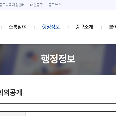
본문 내용 바로가기
주메뉴 바로가기
중구교육지원센터
내편중구
중구뉴스
소통참여
행정정보
중구소개
분
행정정보
회의공개