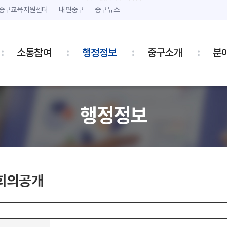
본문 내용 바로가기
주메뉴 바로가기
중구교육지원센터
내편중구
중구뉴스
소통참여
행정정보
중구소개
분
행정정보
회의공개