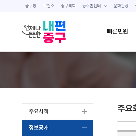
중구청
보건소
중구의회
동주민센터
문화관광
빠른민원
주요
주요시책
정보공개