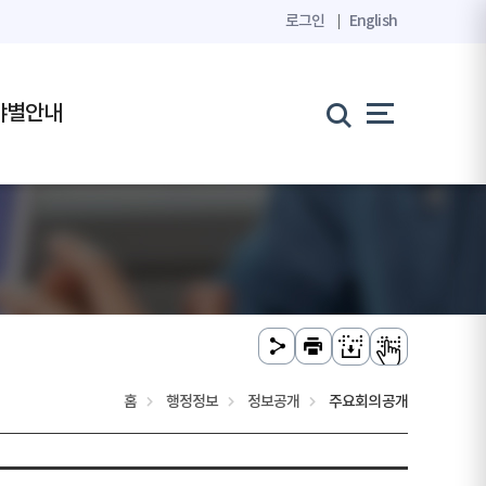
로그인
English
야별안내
홈
행정정보
정보공개
주요회의공개