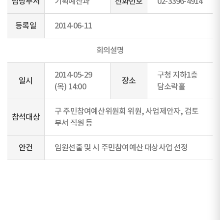
담당부서
기획예산과
전화번호
02-3396-4914
등록일
2014-06-11
회의설명
2014-05-29
구청 지하1층
일시
장소
(목) 14:00
담소락홀
구 주민참여예산위원회 위원, 사업제안자, 검토
참석대상
부서 직원 등
안건
임원선출 및 시 주민참여예산 대상사업 선정