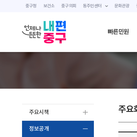
중구청
보건소
중구의회
동주민센터
문화관광
빠른민원
주요
주요시책
정보공개