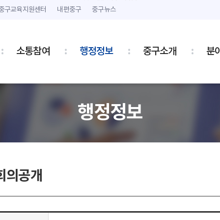
본문 내용 바로가기
주메뉴 바로가기
중구교육지원센터
내편중구
중구뉴스
소통참여
행정정보
중구소개
분
행정정보
회의공개