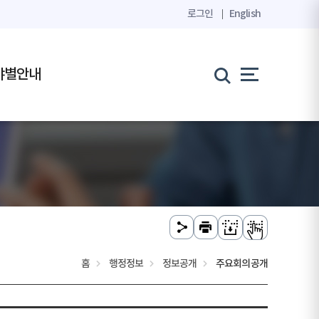
로그인
English
야별안내
홈
행정정보
정보공개
주요회의공개