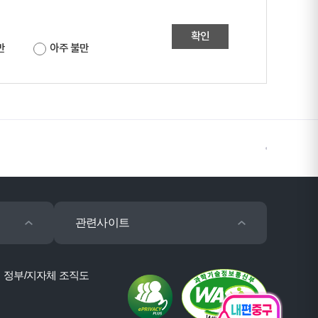
확인
만
아주 불만
관련사이트
정부/지자체 조직도