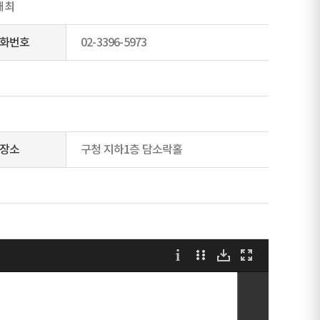
개최
화번호
02-3396-5973
장소
구청 지하1층 담소락홀