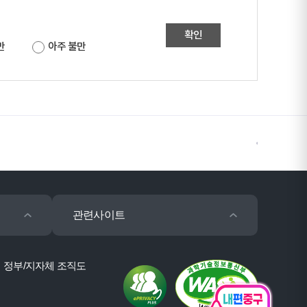
확인
만
아주 불만
관련사이트
정부/지자체 조직도