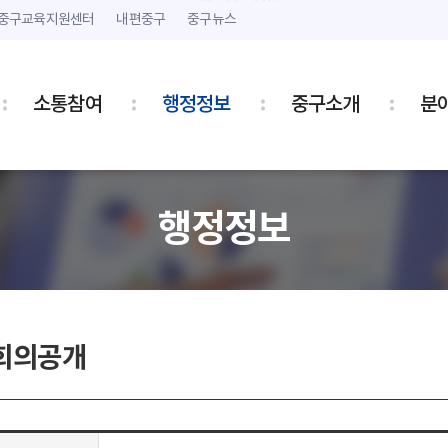
본문 내용 바로가기
주메뉴 바로가기
중구교육지원센터
내편중구
중구뉴스
소통참여
행정정보
중구소개
분
행정정보
회의공개