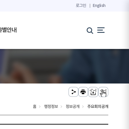
로그인
English
야별안내
홈
행정정보
정보공개
주요회의공개