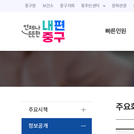
중구청
보건소
중구의회
동주민센터
문화관광
빠른민원
주요
주요시책
정보공개