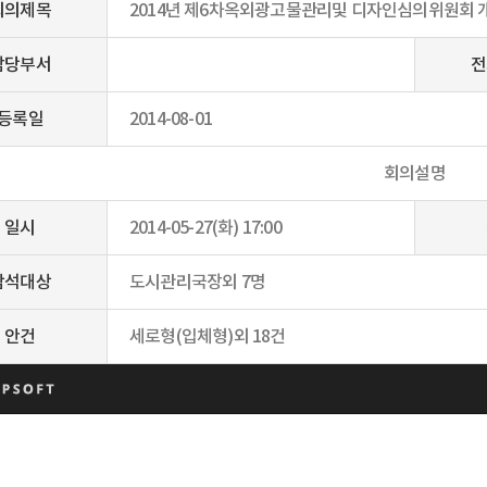
회의제목
2014년 제6차옥외광고물관리및 디자인심의위원회 
담당부서
전
등록일
2014-08-01
회의설명
일시
2014-05-27(화) 17:00
참석대상
도시관리국장외 7명
안건
세로형(입체형)외 18건