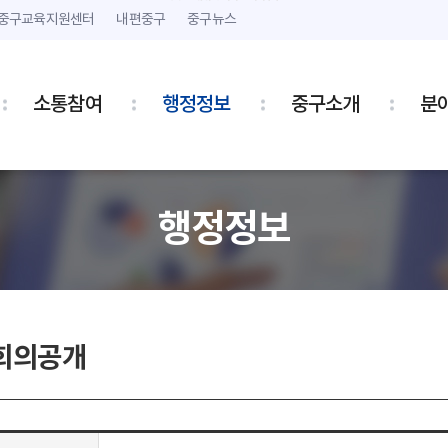
본문 내용 바로가기
주메뉴 바로가기
중구교육지원센터
내편중구
중구뉴스
소통참여
행정정보
중구소개
분
행정정보
회의공개