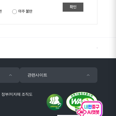
확인
만
아주 불만
관련사이트
정부/지자체 조직도