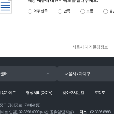
해당 메뉴에 대한 만족도를 알려주세요.
아주 만족
만족
보통
불
서울시 대기환경정보
센터
서울시 / 자치구
이용가이드
영상처리(CCTV)
찾아오시는길
조직도
 중구 창경궁로 17 (예관동)
콜센터로 연결), 02-3396-4000 (야간, 공휴일/당직실)
팩스
02-3396-8888