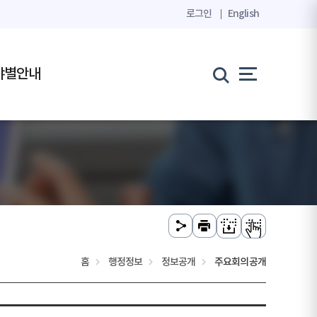
로그인
English
야별안내
홈
행정정보
정보공개
주요회의공개