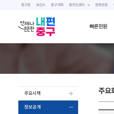
중구청
보건소
중구의회
동주민센터
문화관광
빠른민원
주요
주요시책
정보공개