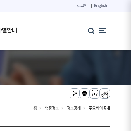
로그인
English
야별안내
홈
행정정보
정보공개
주요회의공개