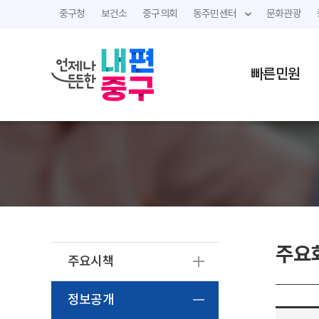
중구청
보건소
중구의회
동주민센터
문화관광
빠른민원
주요
주요시책
정보공개