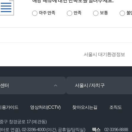
해당 메뉴에 대한 만족도를 알려주세요.
아주 만족
만족
보통
불
서울시 대기환경정보
센터
서울시 / 자치구
이용가이드
영상처리(CCTV)
찾아오시는길
조직도
 중구 창경궁로 17 (예관동)
콜센터로 연결), 02-3396-4000 (야간, 공휴일/당직실)
팩스
02-3396-8888