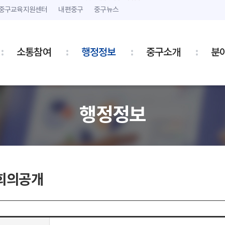
본문 내용 바로가기
주메뉴 바로가기
중구교육지원센터
내편중구
중구뉴스
소통참여
행정정보
중구소개
분
행정정보
회의공개