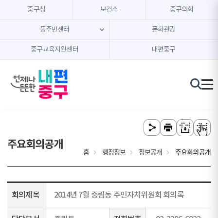
본문 내용 바로가기
주메뉴 바로가기
중구청
보건소
중구의회
동주민센터
문화관광
중구교육지원센터
내편중구
주요회의공개
홈
행정정보
정보공개
주요회의공개
회의제목
2014년 7월 중림동 주민자치위원회 회의록