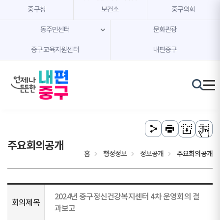
본문 내용 바로가기
주메뉴 바로가기
중구청
보건소
중구의회
동주민센터
문화관광
중구교육지원센터
내편중구
주요회의공개
홈
행정정보
정보공개
주요회의공개
2024년 중구정신건강복지센터 4차 운영회의 결
회의제목
과보고