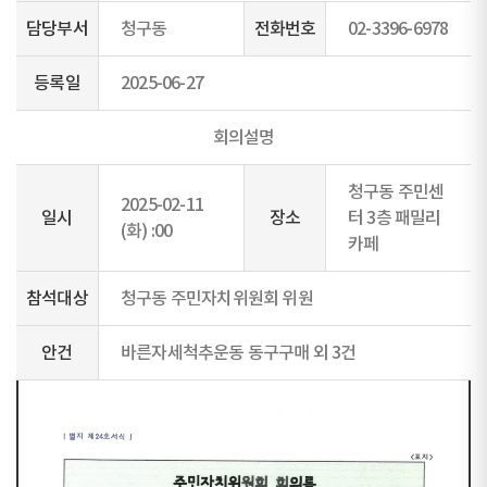
담당부서
청구동
전화번호
02-3396-6978
등록일
2025-06-27
회의설명
청구동 주민센
2025-02-11
일시
장소
터 3층 패밀리
(화) :00
카페
참석대상
청구동 주민자치위원회 위원
안건
바른자세척추운동 동구구매 외 3건