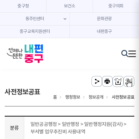
본문 내용 바로가기
주메뉴 바로가기
중구청
보건소
중구의회
동주민센터
문화관광
중구교육지원센터
내편중구
사전정보공표
홈
행정정보
정보공개
사전정보공표
일반공공행정 > 일반행정 > 일반행정지원(감사) >
분류
부서별 업무추진비 사용내역