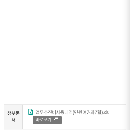
업무추진비사용내역(민원여권과7월).xls
첨부문
바로보기
서