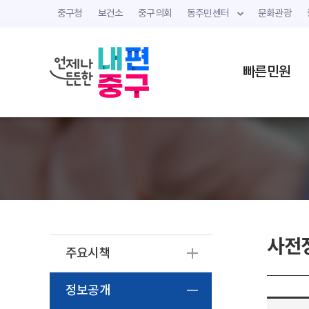
중구청
보건소
중구의회
동주민센터
문화관광
빠른민원
사전
주요시책
정보공개