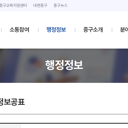
본문 내용 바로가기
주메뉴 바로가기
중구교육지원센터
내편중구
중구뉴스
소통참여
행정정보
중구소개
분
행정정보
정보공표