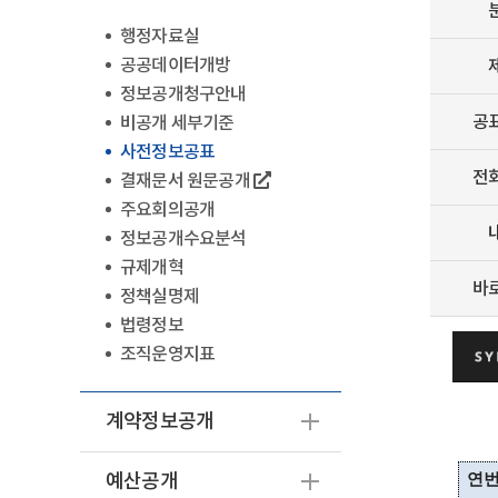
행정자료실
공공데이터개방
정보공개청구안내
공
비공개 세부기준
사전정보공표
전
결재문서 원문공개
주요회의공개
정보공개수요분석
규제개혁
바
정책실명제
법령정보
조직운영지표
계약정보공개
예산공개