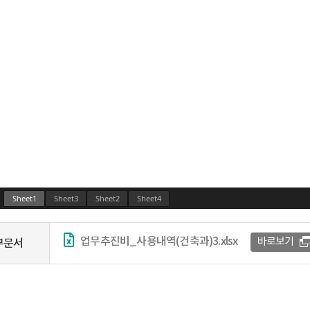
업무추진비_사용내역(건축과)3.xlsx
바로보기
부문서