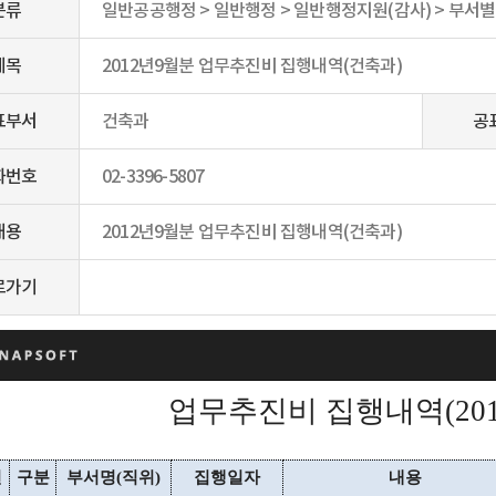
분류
일반공공행정 > 일반행정 > 일반행정지원(감사) > 부서
제목
2012년9월분 업무추진비 집행내역(건축과)
표부서
건축과
공
화번호
02-3396-5807
내용
2012년9월분 업무추진비 집행내역(건축과)
로가기