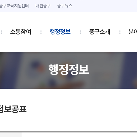
본문 내용 바로가기
주메뉴 바로가기
중구교육지원센터
내편중구
중구뉴스
소통참여
행정정보
중구소개
분
행정정보
정보공표