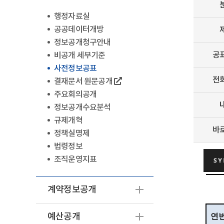
행정자료실
공공데이터개방
정보공개청구안내
공
비공개 세부기준
사전정보공표
전
결재문서 원문공개
주요회의공개
정보공개수요분석
규제개혁
바
정책실명제
법령정보
조직운영지표
계약정보공개
예산공개