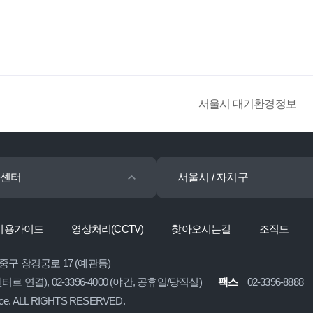
서울시 대기환경정보
센터
서울시 / 자치구
이용가이드
영상처리(CCTV)
찾아오시는길
조직도
 중구 창경궁로 17 (예관동)
콜센터로 연결), 02-3396-4000 (야간, 공휴일/당직실)
팩스
02-3396-8888
ice. ALL RIGHTS RESERVED.