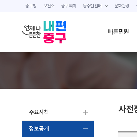
중구청
보건소
중구의회
동주민센터
문화관광
빠른민원
사전
주요시책
정보공개