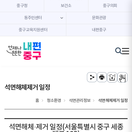
본문 내용 바로가기
주메뉴 바로가기
중구청
보건소
중구의회
동주민센터
문화관광
중구교육지원센터
내편중구
석면해체제거 일정
홈
청소환경
석면관리정보
석면해체제거 일정
석면해체·제거 일정(서울특별시 중구 세종