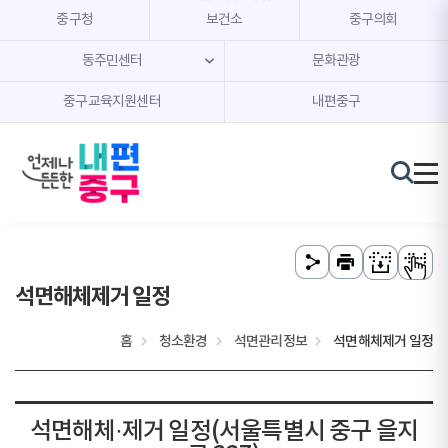
본문 내용 바로가기
주메뉴 바로가기
중구청
보건소
중구의회
동주민센터
문화관광
중구교육지원센터
내편중구
석면해체제거 일정
홈
청소환경
석면관리정보
석면해체제거 일정
석면해체·제거 일정(서울특별시 중구 을지