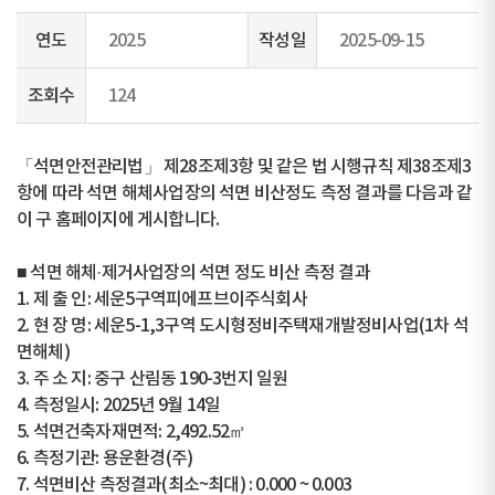
연도
2025
작성일
2025-09-15
조회수
124
「석면안전관리법」 제28조제3항 및 같은 법 시행규칙 제38조제3
항에 따라 석면 해체사업장의 석면 비산정도 측정 결과를 다음과 같
이 구 홈페이지에 게시합니다.
■ 석면 해체·제거사업장의 석면 정도 비산 측정 결과
1. 제 출 인: 세운5구역피에프브이주식회사
2. 현 장 명: 세운5-1,3구역 도시형정비주택재개발정비사업(1차 석
면해체)
3. 주 소 지: 중구 산림동 190-3번지 일원
4. 측정일시: 2025년 9월 14일
5. 석면건축자재면적: 2,492.52㎡
6. 측정기관: 용운환경(주)
7. 석면비산 측정결과(최소~최대) : 0.000 ~ 0.003