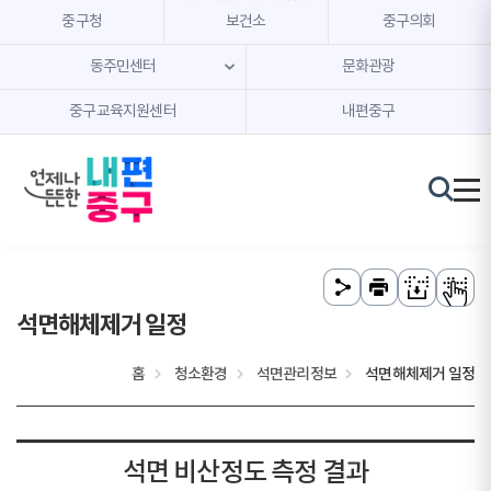
본문 내용 바로가기
주메뉴 바로가기
중구청
보건소
중구의회
동주민센터
문화관광
중구교육지원센터
내편중구
석면해체제거 일정
홈
청소환경
석면관리정보
석면해체제거 일정
석면 비산정도 측정 결과