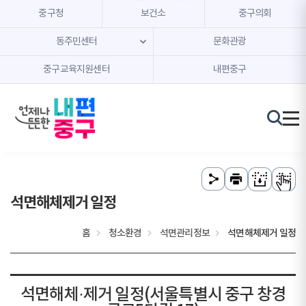
본문 내용 바로가기
주메뉴 바로가기
중구청
보건소
중구의회
동주민센터
문화관광
중구교육지원센터
내편중구
석면해체제거 일정
홈
청소환경
석면관리정보
석면해체제거 일정
석면해체·제거 일정(서울특별시 중구 창경