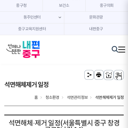
본문 내용 바로가기
주메뉴 바로가기
중구청
보건소
중구의회
동주민센터
문화관광
중구교육지원센터
내편중구
석면해체제거 일정
홈
청소환경
석면관리정보
석면해체제거 일정
석면해체·제거 일정(서울특별시 중구 창경