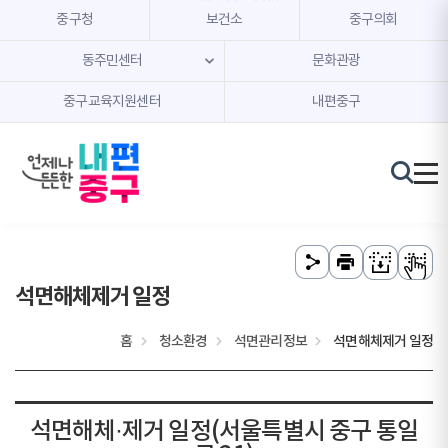
본문 내용 바로가기
주메뉴 바로가기
중구청
보건소
중구의회
동주민센터
문화관광
중구교육지원센터
내편중구
석면해체제거 일정
홈
청소환경
석면관리정보
석면해체제거 일정
석면해체·제거 일정(서울특별시 중구 통일