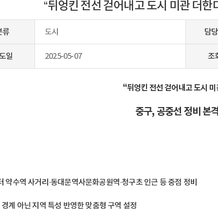
“뒤엉킨 전선 걷어내고 도시 미관 더한다
분류
도시
담당
도일
2025-05-07
조
“
뒤엉킨 전선 걷어내고 도시 미
중구, 공중선 정비 본
터 약수역 사거리·동대문역사문화공원역·청구초 인근 등 중점 정비
 경계 아닌 지역 특성 반영한 맞춤형 구역 설정