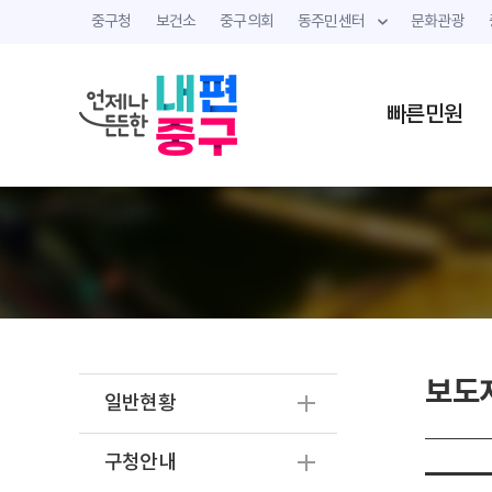
중구청
보건소
중구의회
동주민센터
문화관광
빠른민원
보도
일반현황
구청안내