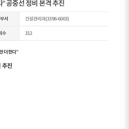
” 공중선 정비 본격 추진
부서
건설관리과(3396-6003)
회수
312
관 더한다”
격 추진