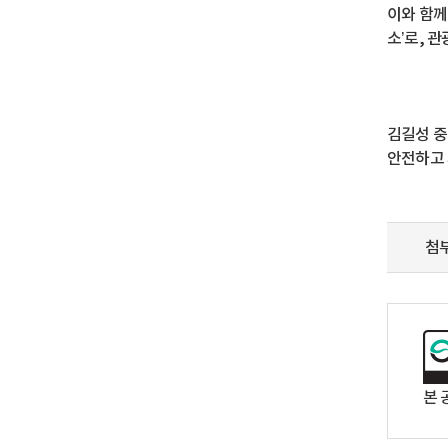
이와 함께
소’로, 
김길성 중
안전하고 
첨
본 