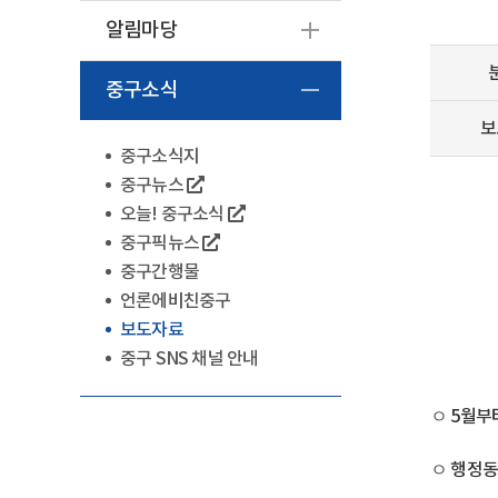
알림마당
중구소식
보
중구소식지
중구뉴스
오늘! 중구소식
중구픽뉴스
중구간행물
언론에비친중구
보도자료
중구 SNS 채널 안내
ㅇ 5월부
ㅇ 행정동