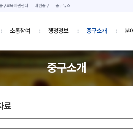
본문 내용 바로가기
주메뉴 바로가기
중구교육지원센터
내편중구
중구뉴스
소통참여
행정정보
중구소개
분
중구소개
자료