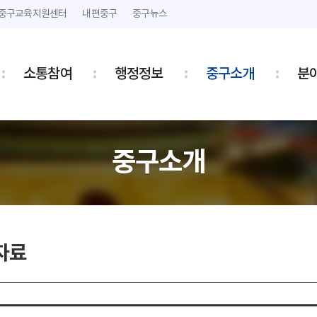
본문 내용 바로가기
주메뉴 바로가기
중구교육지원센터
내편중구
중구뉴스
소통참여
행정정보
중구소개
분
중구소개
자료