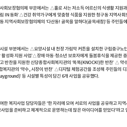
사회보장협의체 부문에서는 △홀로 사는 저소득 어르신의 식생활 지원과
림 IN 동화’△건강 취약가구에게 맞춤형 식품을 지원한 청구동 지역사
동 지역사회보장협의체의 ‘다산동! 골목을 말하다(골목새참)’등 주민들에게
시설 부분에서는 △요양시설 내 천장 가림막 커튼을 설치한 구립중구노
당 활성화 지원 사업’△장애 아동·청소년 보호자에게 돌봄휴식을 제공한 중
고 반찬을 지원한 신당종합사회복지관의 ‘똑똑(KNOCK!)한 반찬’ △ 
복지관의 ‘약수, 시장이 반찬’ △디지털 체험공간을 조성해 주민들의 
l Playground)’ 등 시설별 특성이 담긴 6개 사업을 공유했다.
여한 복지사업 담당자들은 “한 자리에 모여 서로의 사업을 공유하고 지역
모사업을 준비하고 체계적으로 운영하는데 많은 아이디어를 얻었다”라고 