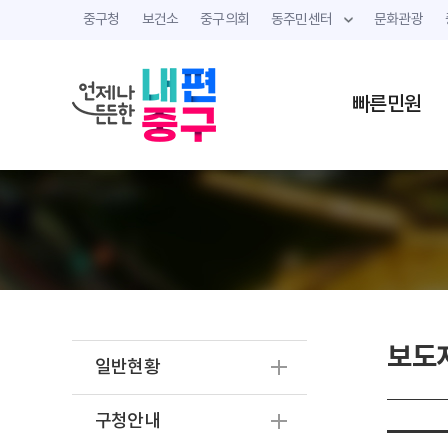
중구청
보건소
중구의회
동주민센터
문화관광
빠른민원
보도
일반현황
구청안내