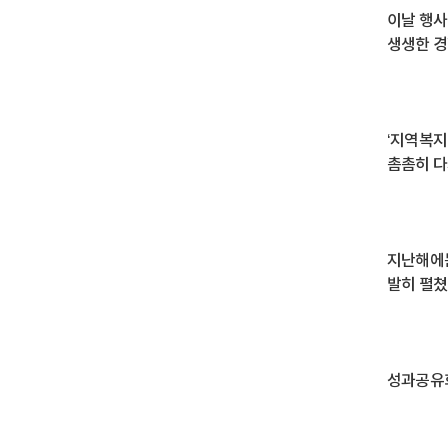
이날 행사
생생한 경
‘지역복지
촘촘히 다
지난해에는
발히 펼쳤
성과공유회