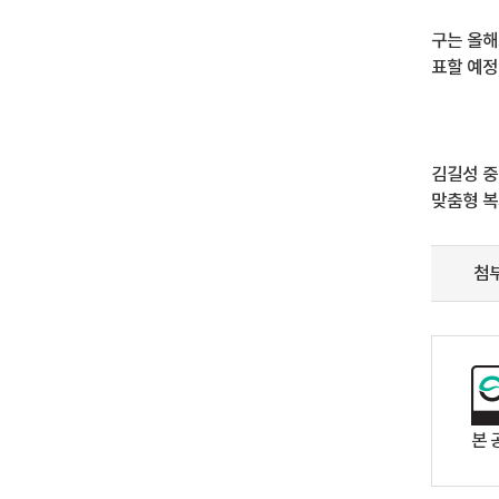
구는 올해
표할 예정
김길성 중
맞춤형 복
첨
본 