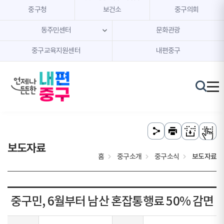
본문 내용 바로가기
주메뉴 바로가기
중구청
보건소
중구의회
동주민센터
문화관광
중구교육지원센터
내편중구
보도자료
홈
중구소개
중구소식
보도자료
중구민, 6월부터 남산 혼잡통행료 50% 감면