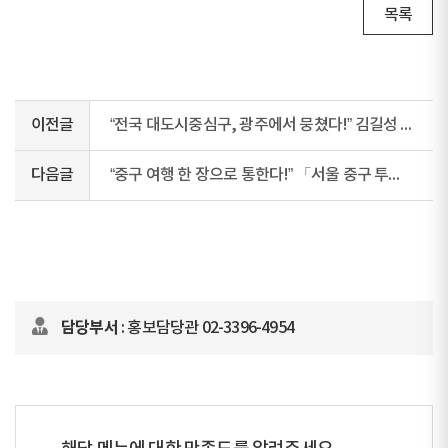
목록
이전글
“전국 대도시중심구, 광주에서 뭉쳤다!” 김길성 중구청장 회장으로서 첫 회의 참석
다음글
“중구 여행 한 장으로 통한다!” 「서울 중구 투어패스」정식 출시
담당부서
: 홍보담당관 02-3396-4954