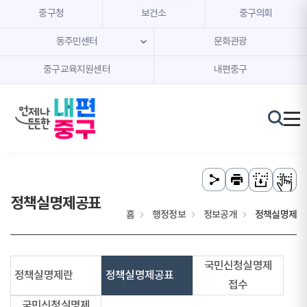
본문 내용 바로가기
주메뉴 바로가기
중구청
보건소
중구의회
동주민센터
문화관광
중구교육지원센터
내편중구
정책실명제공표
홈
행정정보
정보공개
정책실명제
국민신청실명제
정책실명제란
정책실명제공표
접수
국민신청실명제