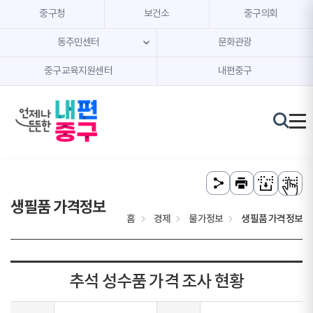
본문 내용 바로가기
주메뉴 바로가기
중구청
보건소
중구의회
동주민센터
문화관광
중구교육지원센터
내편중구
생필품 가격정보
홈
경제
물가정보
생필품 가격정보
추석 성수품 가격 조사 현황