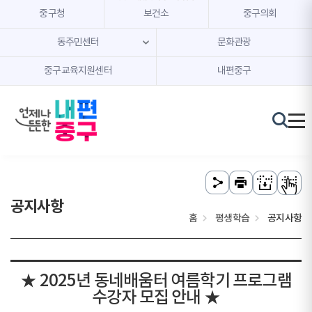
본문 내용 바로가기
주메뉴 바로가기
중구청
보건소
중구의회
동주민센터
문화관광
중구교육지원센터
내편중구
공지사항
홈
평생학습
공지사항
★ 2025년 동네배움터 여름학기 프로그램
수강자 모집 안내 ★