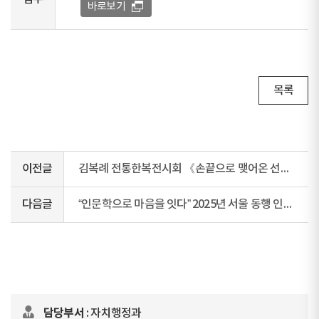
바로보기
목록
이전글
김복례 전통한복전시회 《손끝으로 맺어온 선과 색의 조화》안내
다음글
“인문학으로 마음을 잇다” 2025년 서울 동행 인문학 프로그램 수강생 모집
담당부서
: 자치행정과