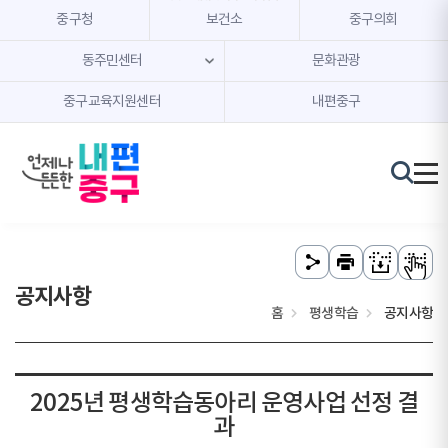
본문 내용 바로가기
주메뉴 바로가기
중구청
보건소
중구의회
동주민센터
문화관광
중구교육지원센터
내편중구
공지사항
홈
평생학습
공지사항
2025년 평생학습동아리 운영사업 선정 결
과