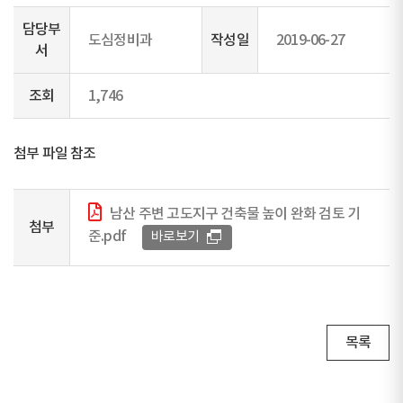
담당부
도심정비과
작성일
2019-06-27
서
조회
1,746
첨부 파일 참조
남산 주변 고도지구 건축물 높이 완화 검토 기
첨부
준.pdf
바로보기
목록