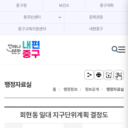
본문 내용 바로가기
주메뉴 바로가기
중구청
보건소
중구의회
동주민센터
문화관광
중구교육지원센터
내편중구
행정자료실
홈
행정정보
정보공개
행정자료실
회현동 일대 지구단위계획 결정도