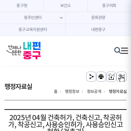
본문 내용 바로가기
주메뉴 바로가기
중구청
보건소
중구의회
동주민센터
문화관광
중구교육지원센터
내편중구
행정자료실
홈
행정정보
정보공개
행정자료실
2025년 04월 건축허가, 건축신고, 착공허
가, 착공신고, 사용승인허가, 사용승인신고