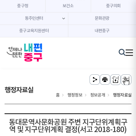
본문 내용 바로가기
주메뉴 바로가기
중구청
보건소
중구의회
동주민센터
문화관광
중구교육지원센터
내편중구
행정자료실
홈
행정정보
정보공개
행정자료실
동대문역사문화공원 주변 지구단위계획구
역 및 지구단위계획 결정(서고 2018-180)