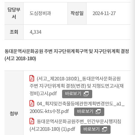
담당부
도심정비과
작성일
2024-11-27
서
조회
4,334
동대문역사문화공원 주변 지구단위계획구역 및 지구단위계획 결정
(서고 2018-180)
(서고_제2018-180호)_동대문역사문화공원
주변 지구단위계획 결정(변경) 및 지형도면고시(재
정비)고시.pdf
바로보기
04_획지및건축물등에관한계획변경안도_a1_
2000도-kts수정.pdf
바로보기
첨부
동대문역사문화공원주변_민간부문시행지침
(서고2018-180) (1).pdf
바로보기