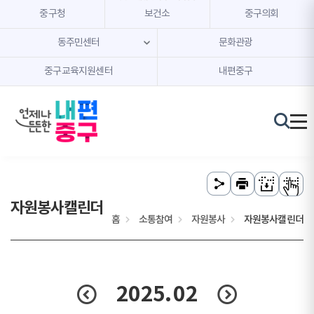
본문 내용 바로가기
주메뉴 바로가기
중구청
보건소
중구의회
동주민센터
문화관광
중구교육지원센터
내편중구
자원봉사캘린더
홈
소통참여
자원봉사
자원봉사캘린더
2025.
02