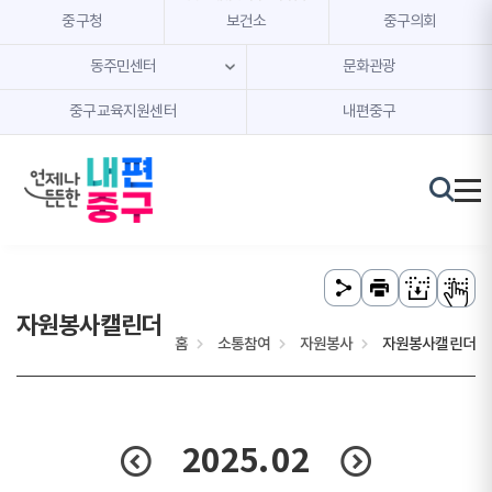
본문 내용 바로가기
주메뉴 바로가기
중구청
보건소
중구의회
동주민센터
문화관광
중구교육지원센터
내편중구
자원봉사캘린더
홈
소통참여
자원봉사
자원봉사캘린더
2025.
02