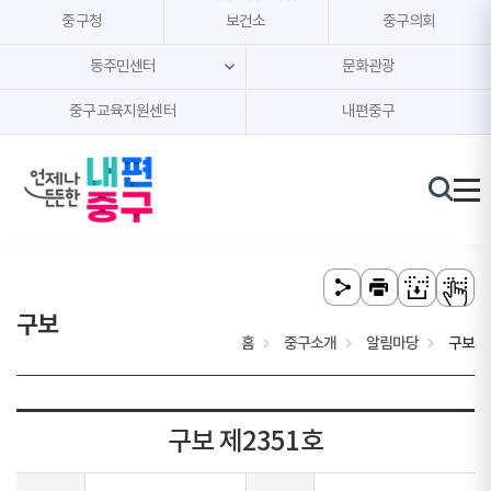
본문 내용 바로가기
주메뉴 바로가기
중구청
보건소
중구의회
동주민센터
문화관광
중구교육지원센터
내편중구
구보
홈
중구소개
알림마당
구보
구보 제2351호