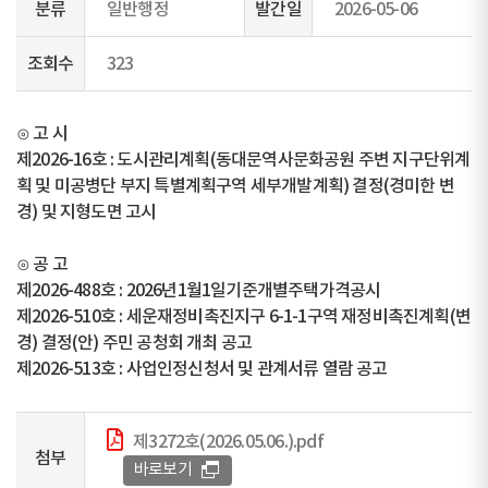
분류
일반행정
발간일
2026-05-06
조회수
323
⊙ 고 시
제2026-16호 : 도시관리계획(동대문역사문화공원 주변 지구단위계
획 및 미공병단 부지 특별계획구역 세부개발계획) 결정(경미한 변
경) 및 지형도면 고시
⊙ 공 고
제2026-488호 : 2026년1월1일기준개별주택가격공시
제2026-510호 : 세운재정비촉진지구 6-1-1구역 재정비촉진계획(변
경) 결정(안) 주민 공청회 개최 공고
제2026-513호 : 사업인정신청서 및 관계서류 열람 공고
제3272호(2026.05.06.).pdf
첨부
바로보기