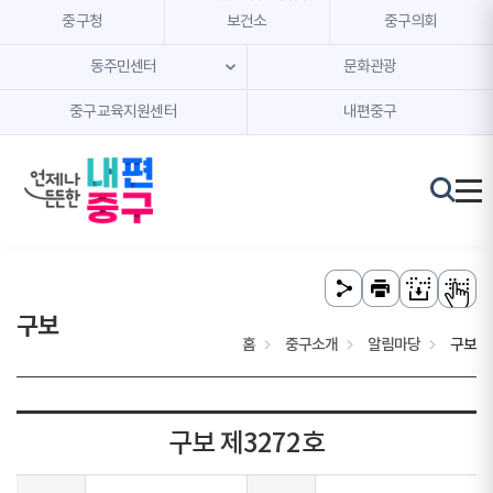
본문 내용 바로가기
주메뉴 바로가기
중구청
보건소
중구의회
동주민센터
문화관광
중구교육지원센터
내편중구
구보
홈
중구소개
알림마당
구보
구보 제3272호