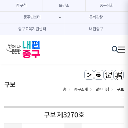
본문 내용 바로가기
주메뉴 바로가기
중구청
보건소
중구의회
동주민센터
문화관광
중구교육지원센터
내편중구
구보
홈
중구소개
알림마당
구보
구보 제3270호