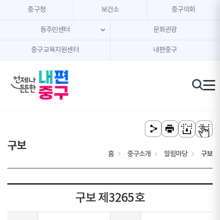
본문 내용 바로가기
주메뉴 바로가기
중구청
보건소
중구의회
동주민센터
문화관광
중구교육지원센터
내편중구
구보
홈
중구소개
알림마당
구보
구보 제3265호