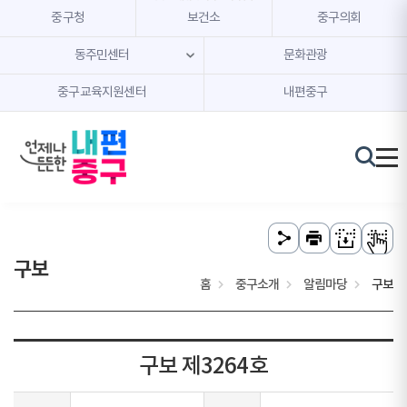
본문 내용 바로가기
주메뉴 바로가기
중구청
보건소
중구의회
동주민센터
문화관광
중구교육지원센터
내편중구
구보
홈
중구소개
알림마당
구보
구보 제3264호