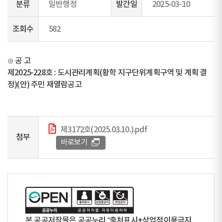
분류
일반행정
발간일
2025-03-10
조회수
582
⊙ 공 고
제2025-228호 : 도시관리계획(황학 지구단위계획구역 및 계획 결
정)(안) 주민 재열람공고
제3172호(2025.03.10.).pdf
첨부
바로보기
본 공공저작물은 공공누리 “출처표시+상업적이용금지