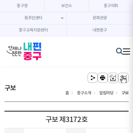
본문 내용 바로가기
주메뉴 바로가기
중구청
보건소
중구의회
동주민센터
문화관광
중구교육지원센터
내편중구
구보
홈
중구소개
알림마당
구보
구보 제3172호