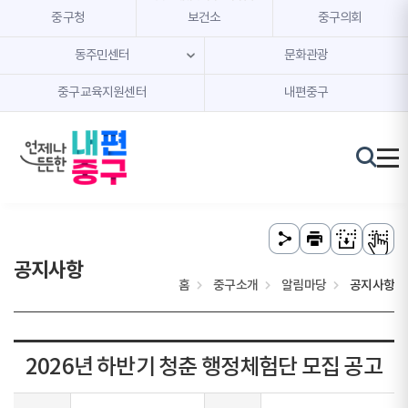
본문 내용 바로가기
주메뉴 바로가기
중구청
보건소
중구의회
동주민센터
문화관광
중구교육지원센터
내편중구
공지사항
홈
중구소개
알림마당
공지사항
2026년 하반기 청춘 행정체험단 모집 공고